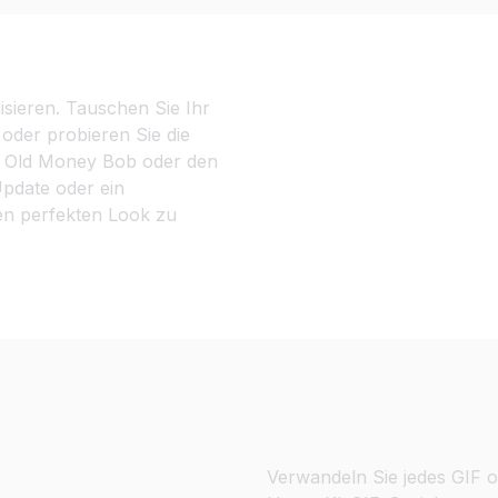
isieren. Tauschen Sie Ihr
oder probieren Sie die
n Old Money Bob oder den
Update oder ein
den perfekten Look zu
 Gruppenfotos
Virale GIF-Gesich
Verwandeln Sie jedes GIF o