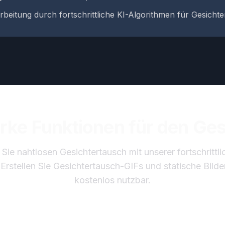
rbeitung durch fortschrittliche KI-Algorithmen für Gesicht
rke Funktionen für den Ge
 Sie nahtlosen Gesichtertausch mit unserer fortschrittli
Erstellen Sie Gesichtertausch-GIFs und statische Bilder 
kostenlos nutzbar.