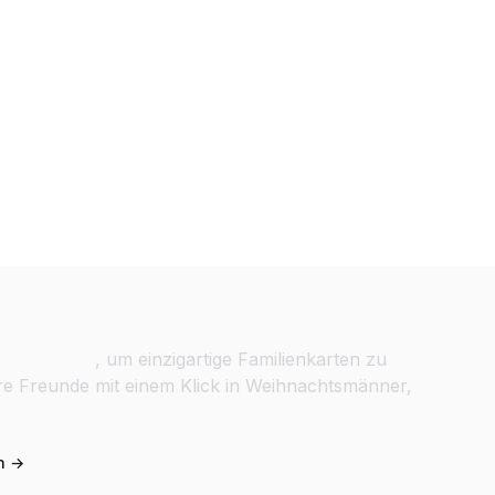
eschenke & Feiertagskarten
tsvorlagen
, um einzigartige Familienkarten zu
hre Freunde mit einem Klick in Weihnachtsmänner,
n →