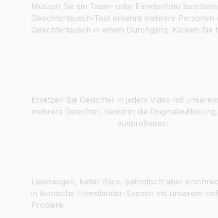
Müssen Sie ein Team- oder Familienfoto bearbeite
Gesichtertausch-Tool erkennt mehrere Personen 
Gesichtertausch in einem Durchgang. Klicken Sie 
Gesichtertausch
.
Gesichter in Videos in HD-Qualit
Ersetzen Sie Gesichter in jedem Video mit unserem
mehrere Gesichter, bewahrt die Originalauflösung, v
Video-Gesichtertausch
ausprobieren.
Schlüpfe in Homelanders Umhan
Laseraugen, kalter Blick, patriotisch aber erschr
in ikonische Homelander-Szenen mit unserem inof
Probiere
Homelander Gesichtertausch
.