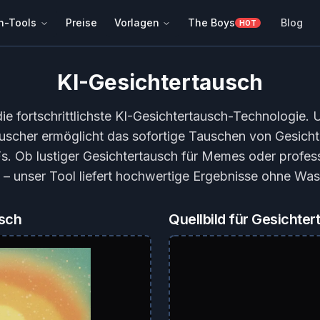
h-Tools
Preise
Vorlagen
The Boys
Blog
HOT
KI-Gesichtertausch
die fortschrittlichste KI-Gesichtertausch-Technologie. 
uscher ermöglicht das sofortige Tauschen von Gesicht
s. Ob lustiger Gesichtertausch für Memes oder profess
 – unser Tool liefert hochwertige Ergebnisse ohne Was
usch
Quellbild für Gesichte