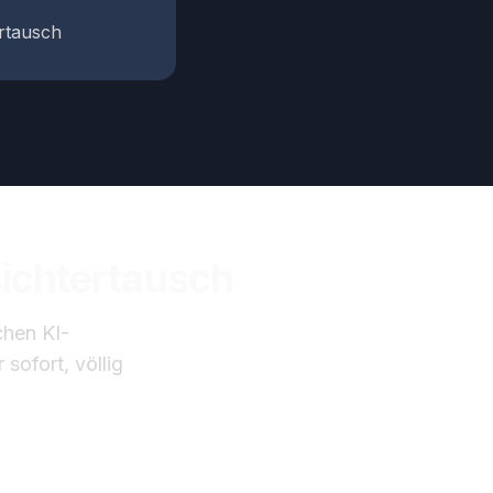
ertausch
sichtertausch
chen KI-
sofort, völlig