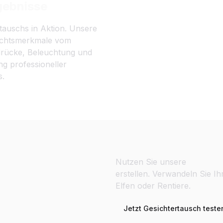
gebnisse
rtauschs in Aktion. Unsere
esichtsmerkmale vom
sdrücke, Beleuchtung und
ng professioneller
s.
Personalisierte G
Nutzen Sie unsere
Weihnach
erstellen. Verwandeln Sie I
Elfen oder Rentiere.
Jetzt Gesichtertausch teste