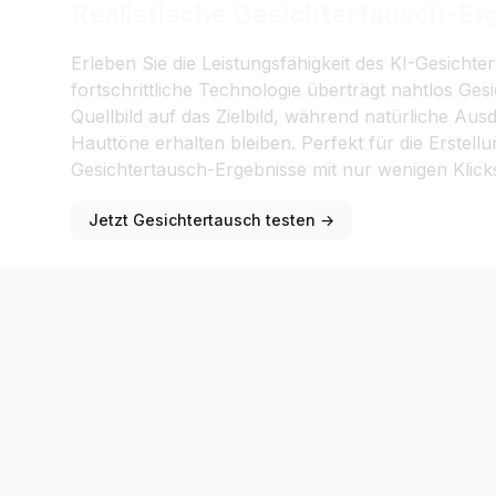
Realistische Gesichtertausch-Er
Erleben Sie die Leistungsfähigkeit des KI-Gesichte
fortschrittliche Technologie überträgt nahtlos G
Quellbild auf das Zielbild, während natürliche Au
Hauttöne erhalten bleiben. Perfekt für die Erstellu
Gesichtertausch-Ergebnisse mit nur wenigen Klick
Jetzt Gesichtertausch testen →