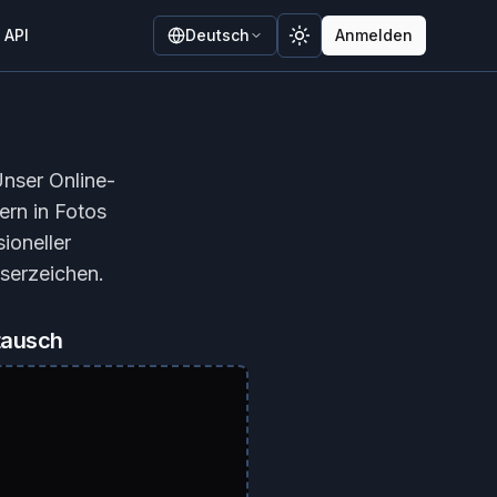
API
Deutsch
Anmelden
Toggle theme
Unser Online-
ern in Fotos
ioneller
serzeichen.
rtausch