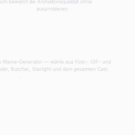
sch bewahrt die Animationsqualität ohne
Gesichtertausch
ausprobieren.
 Welt von The Boys
oys Meme-Generator — wähle aus Foto-, GIF- und
er, Butcher, Starlight und dem gesamten Cast.
ertausch
.