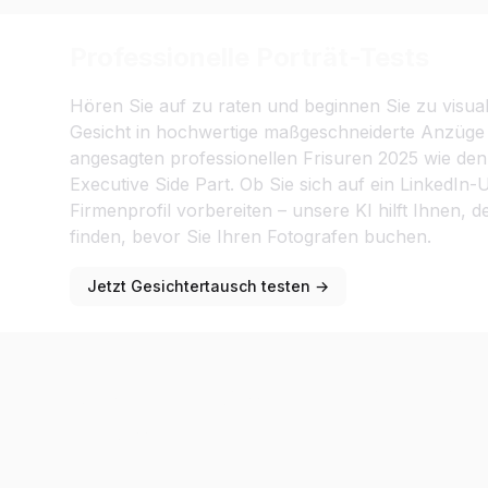
Professionelle Porträt-Tests
Hören Sie auf zu raten und beginnen Sie zu visual
Gesicht in hochwertige maßgeschneiderte Anzüge 
angesagten professionellen Frisuren 2025 wie de
Executive Side Part. Ob Sie sich auf ein LinkedIn-
Firmenprofil vorbereiten – unsere KI hilft Ihnen, 
finden, bevor Sie Ihren Fotografen buchen.
Jetzt Gesichtertausch testen →
Mehrere Gesichter auf einmal in
tauschen