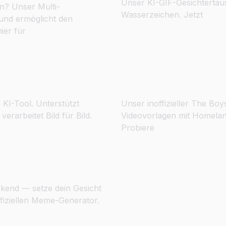
Unser KI-GIF-Gesichtertau
n? Unser Multi-
Wasserzeichen. Jetzt
GIF-
und ermöglicht den
hier für
Mehrfach-
ät tauschen
Tauche ein in die
 KI-Tool. Unterstützt
Unser inoffizieller The B
erarbeitet Bild für Bild.
Videovorlagen mit Homeland
Probiere
The Boys Gesicht
g
eckend — setze dein Gesicht
fiziellen Meme-Generator.