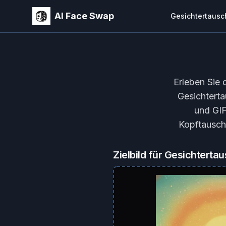
AI Face Swap
Gesichtertausc
Erleben Sie 
Gesichterta
und GIF
Kopftausch
Zielbild für Gesichterta