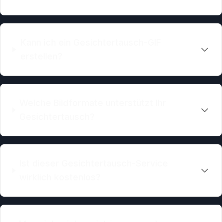
Kann ich ein Gesichtertausch-GIF
erstellen?
Welche Bildformate unterstützt Ihr
Gesichtertausch?
Ist dieser Gesichtertausch-Service
wirklich kostenlos?