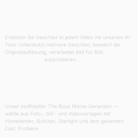
Gesichter in Videos in HD-Qualität
tauschen
Ersetzen Sie Gesichter in jedem Video mit unserem KI-
Tool. Unterstützt mehrere Gesichter, bewahrt die
Originalauflösung, verarbeitet Bild für Bild.
Video-
Gesichtertausch
ausprobieren.
Tauche ein in die Welt von The
Boys
Unser inoffizieller The Boys Meme-Generator —
wähle aus Foto-, GIF- und Videovorlagen mit
Homelander, Butcher, Starlight und dem gesamten
Cast. Probiere
The Boys Gesichtertausch
.