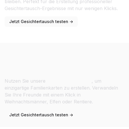
bleiben. Perfekt für die Erstellung professioneller
Gesichtertausch-Ergebnisse mit nur wenigen Klicks.
Jetzt Gesichtertausch testen →
Personalisierte Geschenke &
Feiertagskarten
Nutzen Sie unsere
Weihnachtsvorlagen
, um
einzigartige Familienkarten zu erstellen. Verwandeln
Sie Ihre Freunde mit einem Klick in
Weihnachtsmänner, Elfen oder Rentiere.
Jetzt Gesichtertausch testen →