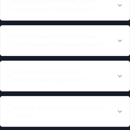
Muss ich mich registrieren, um das
Gesichtertausch-Tool zu nutzen?
Wird es Wasserzeichen auf meinen
Gesichtertausch-Ergebnissen geben?
Wie erstelle ich die besten
Gesichtertausch-Ergebnisse?
Wie lange dauert der Gesichtertausch-
Prozess?