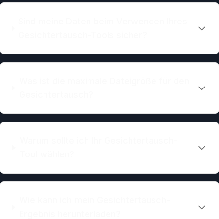
Sind meine Daten beim Verwenden Ihres
Gesichtertausch-Tools sicher?
Was ist die maximale Dateigröße für den
Gesichtertausch?
Warum sollte ich Ihr Gesichtertausch-
Tool wählen?
Wie kann ich mein Gesichtertausch-
Ergebnis herunterladen?