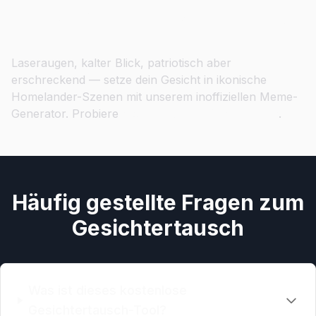
Schlüpfe in Homelanders Umhang
Laseraugen, kalter Blick, patriotisch aber
erschreckend — setze dein Gesicht in ikonische
Homelander-Szenen mit unserem inoffiziellen Meme-
Generator. Probiere
Homelander Gesichtertausch
.
Häufig gestellte Fragen zum
Gesichtertausch
Was ist dieses kostenlose
Gesichtertausch-Tool?