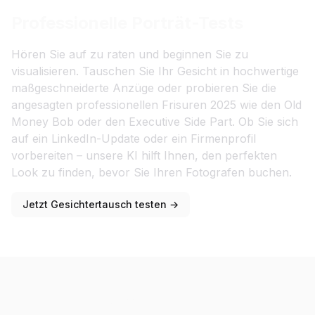
Professionelle Porträt-Tests
Hören Sie auf zu raten und beginnen Sie zu
visualisieren. Tauschen Sie Ihr Gesicht in hochwertige
maßgeschneiderte Anzüge oder probieren Sie die
angesagten professionellen Frisuren 2025 wie den Old
Money Bob oder den Executive Side Part. Ob Sie sich
auf ein LinkedIn-Update oder ein Firmenprofil
vorbereiten – unsere KI hilft Ihnen, den perfekten
Look zu finden, bevor Sie Ihren Fotografen buchen.
Jetzt Gesichtertausch testen →
Mehrere Gesichter auf einmal in