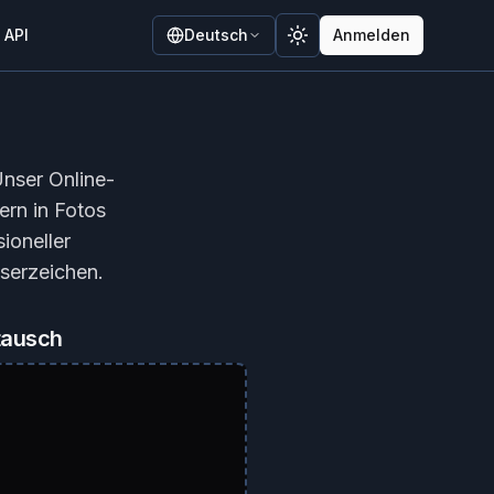
API
Deutsch
Anmelden
Toggle theme
Unser Online-
ern in Fotos
ioneller
serzeichen.
rtausch