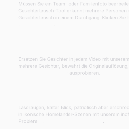
Müssen Sie ein Team- oder Familienfoto bearbeite
Gesichtertausch-Tool erkennt mehrere Personen 
Gesichtertausch in einem Durchgang. Klicken Sie 
Gesichtertausch
.
Gesichter in Videos in HD-Qualit
Ersetzen Sie Gesichter in jedem Video mit unserem
mehrere Gesichter, bewahrt die Originalauflösung, v
Video-Gesichtertausch
ausprobieren.
Schlüpfe in Homelanders Umhan
Laseraugen, kalter Blick, patriotisch aber erschr
in ikonische Homelander-Szenen mit unserem inof
Probiere
Homelander Gesichtertausch
.