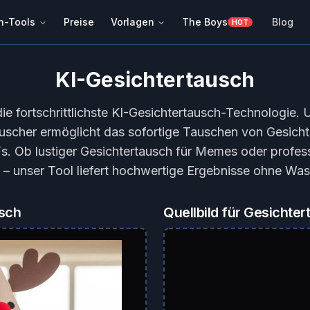
h-Tools
Preise
Vorlagen
The Boys
Blog
HOT
KI-Gesichtertausch
die fortschrittlichste KI-Gesichtertausch-Technologie. 
uscher ermöglicht das sofortige Tauschen von Gesicht
s. Ob lustiger Gesichtertausch für Memes oder profess
 – unser Tool liefert hochwertige Ergebnisse ohne Was
usch
Quellbild für Gesichte