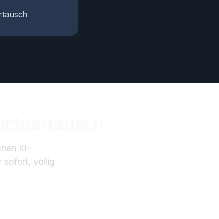
ertausch
sichtertausch
chen KI-
sofort, völlig