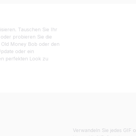
isieren. Tauschen Sie Ihr
oder probieren Sie die
n Old Money Bob oder den
Update oder ein
den perfekten Look zu
 Gruppenfotos
Virale GIF-Gesich
Verwandeln Sie jedes GIF o