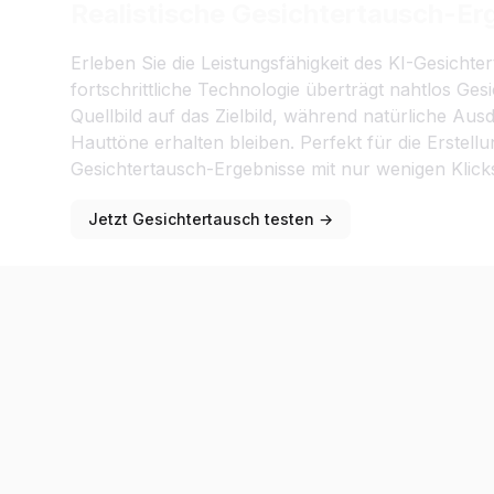
Realistische Gesichtertausch-Er
Erleben Sie die Leistungsfähigkeit des KI-Gesichte
fortschrittliche Technologie überträgt nahtlos G
Quellbild auf das Zielbild, während natürliche Au
Hauttöne erhalten bleiben. Perfekt für die Erstellu
Gesichtertausch-Ergebnisse mit nur wenigen Klick
Jetzt Gesichtertausch testen →