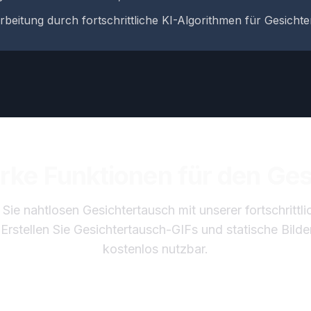
rbeitung durch fortschrittliche KI-Algorithmen für Gesicht
rke Funktionen für den Ge
 Sie nahtlosen Gesichtertausch mit unserer fortschrittli
Erstellen Sie Gesichtertausch-GIFs und statische Bilder 
kostenlos nutzbar.