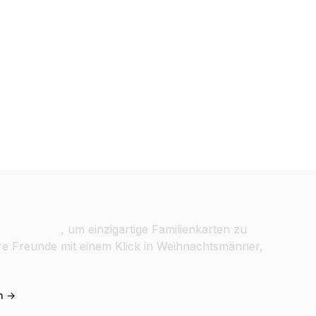
eschenke & Feiertagskarten
tsvorlagen
, um einzigartige Familienkarten zu
hre Freunde mit einem Klick in Weihnachtsmänner,
n →