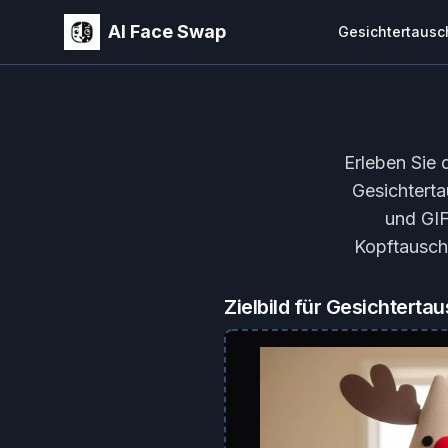
AI Face Swap
Gesichtertausc
Erleben Sie 
Gesichterta
und GIF
Kopftausch
Zielbild für Gesichterta