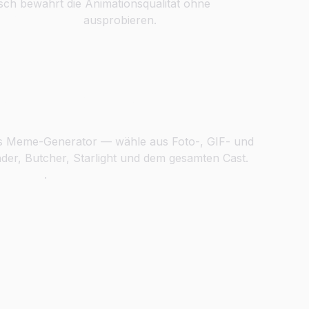
sch bewahrt die Animationsqualität ohne
Gesichtertausch
ausprobieren.
 Welt von The Boys
oys Meme-Generator — wähle aus Foto-, GIF- und
er, Butcher, Starlight und dem gesamten Cast.
ertausch
.