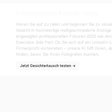
Professionelle Porträt-Tests
Hören Sie auf zu raten und beginnen Sie zu visual
Gesicht in hochwertige maßgeschneiderte Anzüge 
angesagten professionellen Frisuren 2025 wie de
Executive Side Part. Ob Sie sich auf ein LinkedIn-
Firmenprofil vorbereiten – unsere KI hilft Ihnen, 
finden, bevor Sie Ihren Fotografen buchen.
Jetzt Gesichtertausch testen →
Mehrere Gesichter auf einmal in
tauschen