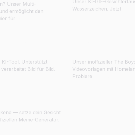
Unser KI-GIF-Gesichtertau
n? Unser Multi-
Wasserzeichen. Jetzt
GIF-
und ermöglicht den
hier für
Mehrfach-
ät tauschen
Tauche ein in die
 KI-Tool. Unterstützt
Unser inoffizieller The B
erarbeitet Bild für Bild.
Videovorlagen mit Homeland
Probiere
The Boys Gesicht
g
eckend — setze dein Gesicht
fiziellen Meme-Generator.