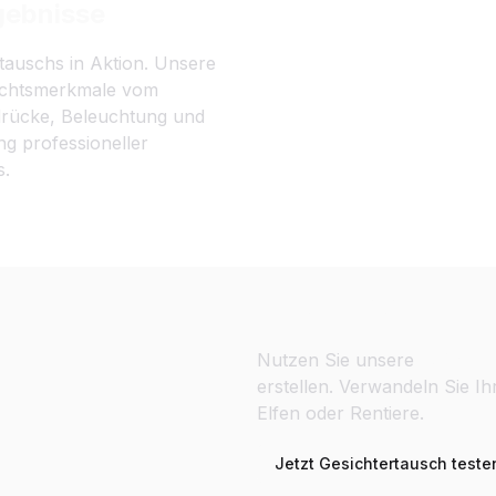
gebnisse
rtauschs in Aktion. Unsere
esichtsmerkmale vom
sdrücke, Beleuchtung und
ng professioneller
s.
Personalisierte G
Nutzen Sie unsere
Weihnach
erstellen. Verwandeln Sie I
Elfen oder Rentiere.
Jetzt Gesichtertausch teste