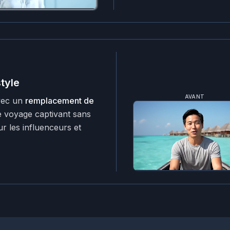
style
AVANT
vec un
remplacement de
e voyage captivant sans
ur les influenceurs et