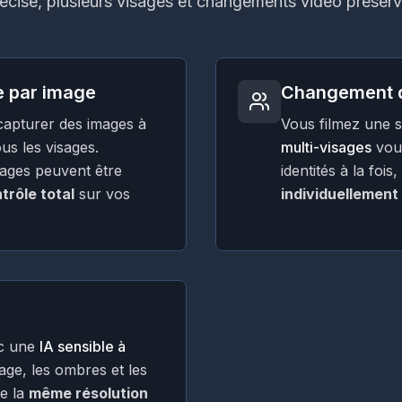
écise, plusieurs visages et changements vidéo préserva
e par image
Changement d
apturer des images à
Vous filmez une 
us les visages.
multi-visages
vous
sages peuvent être
identités à la fo
trôle total
sur vos
individuellement
ec une
IA sensible à
rage, les ombres et les
ve la
même résolution