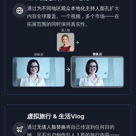
通过
为不同地区观众本地化主持人面孔
扩大
内容全球覆盖。一个视频，多个市场——在
拓展范围的同时保持真实性。
源人脸
替换后
替换前
虚拟旅行 & 生活Vlog
通过
无缝人脸替换
将自己传送到任何目的
地。足不出户创作引人入胜的旅行内容——