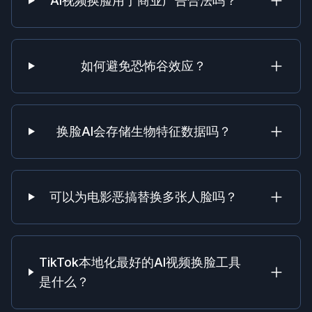
AI视频换脸用于商业广告合法吗？
如何避免恐怖谷效应？
换脸AI会存储生物特征数据吗？
可以为电影恶搞替换多张人脸吗？
TikTok本地化最好的AI视频换脸工具
是什么？