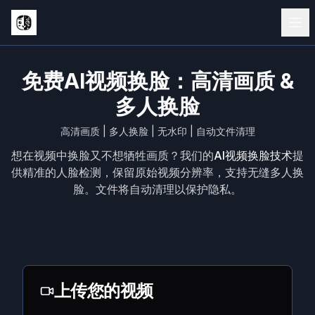
免费AI视频换脸：高清画质 &
多人换脸
高清画质 | 多人换脸 | 无水印 | 自动文件清理
想在视频中换脸又不想牺牲画质？我们的
AI视频换脸技术
提
供精准的人脸检测，保留原始视频分辨率，支持无缝多人换
脸。文件将自动清理以保护隐私。
上传您的视频