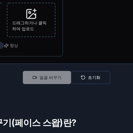
드래그하거나 클릭
하여 업로드
향상
얼굴 바꾸기
초기화
꾸기(페이스 스왑)란?